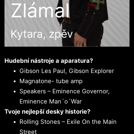
Zlámal
Kytara, zpěv
Hudební nástroje a aparatura?
Gibson Les Paul, Gibson Explorer
Magnatone- tube amp
Speakers – Eminence Governor,
Eminence Man´o´War
Tvoje nejlepší desky historie?
Rolling Stones – Exile On the Main
Street